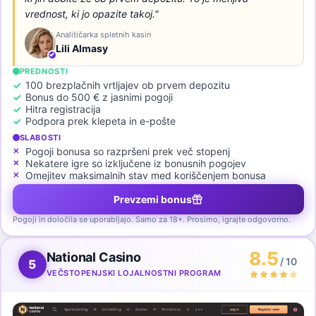
vrednost, ki jo opazite takoj."
Analitičarka spletnih kasin
Lili Almasy
PREDNOSTI
100 brezplačnih vrtljajev ob prvem depozitu
Bonus do 500 € z jasnimi pogoji
Hitra registracija
Podpora prek klepeta in e-pošte
SLABOSTI
Pogoji bonusa so razpršeni prek več stopenj
Nekatere igre so izključene iz bonusnih pogojev
Omejitev maksimalnih stav med koriščenjem bonusa
Prevzemi bonus
Pogoji in določila se uporabljajo. Samo za 18+. Prosimo, igrajte odgovorno.
8.5
National Casino
/ 10
5
VEČSTOPENJSKI LOJALNOSTNI PROGRAM