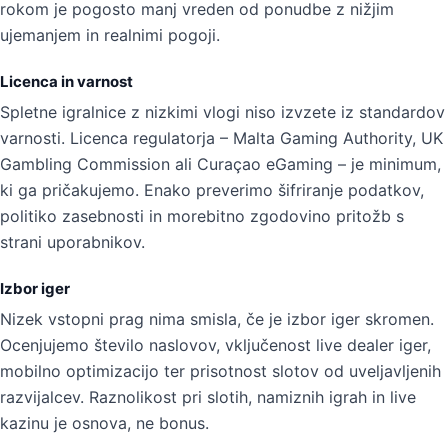
rokom je pogosto manj vreden od ponudbe z nižjim
ujemanjem in realnimi pogoji.
Licenca in varnost
Spletne igralnice z nizkimi vlogi niso izvzete iz standardov
varnosti. Licenca regulatorja – Malta Gaming Authority, UK
Gambling Commission ali Curaçao eGaming – je minimum,
ki ga pričakujemo. Enako preverimo šifriranje podatkov,
politiko zasebnosti in morebitno zgodovino pritožb s
strani uporabnikov.
Izbor iger
Nizek vstopni prag nima smisla, če je izbor iger skromen.
Ocenjujemo število naslovov, vključenost live dealer iger,
mobilno optimizacijo ter prisotnost slotov od uveljavljenih
razvijalcev. Raznolikost pri slotih, namiznih igrah in live
kazinu je osnova, ne bonus.