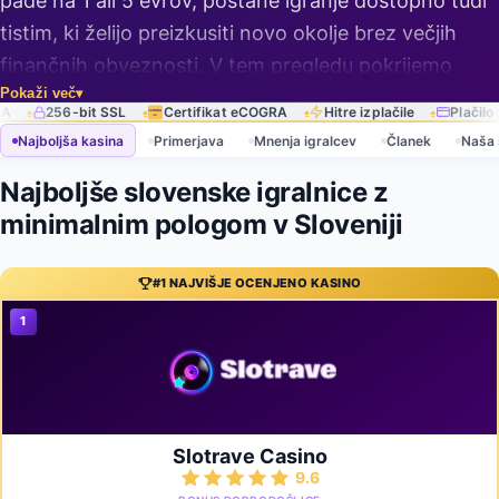
pade na 1 ali 5 evrov, postane igranje dostopno tudi
tistim, ki želijo preizkusiti novo okolje brez večjih
finančnih obveznosti. V tem pregledu pokrijemo
Pokaži več
najboljše igralnice z nizkim minimalnim pologom – od
56-bit SSL
Certifikat eCOGRA
Hitre izplačile
Plačilo v EUR
eCOGRA
CERT
bonusnih pogojev do plačilnih metod in varnostnih
Najboljša kasina
Primerjava
Mnenja igralcev
Članek
Naša 
standardov.
Najboljše slovenske igralnice z
minimalnim pologom v Sloveniji
#1 NAJVIŠJE OCENJENO KASINO
1
Slotrave Casino
9.6