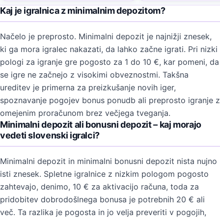
Kaj je igralnica z minimalnim depozitom?
Načelo je preprosto. Minimalni depozit je najnižji znesek,
ki ga mora igralec nakazati, da lahko začne igrati. Pri nizki
pologi za igranje gre pogosto za 1 do 10 €, kar pomeni, da
se igre ne začnejo z visokimi obveznostmi. Takšna
ureditev je primerna za preizkušanje novih iger,
spoznavanje pogojev bonus ponudb ali preprosto igranje z
omejenim proračunom brez večjega tveganja.
Minimalni depozit ali bonusni depozit – kaj morajo
vedeti slovenski igralci?
Minimalni depozit in minimalni bonusni depozit nista nujno
isti znesek. Spletne igralnice z nizkim pologom pogosto
zahtevajo, denimo, 10 € za aktivacijo računa, toda za
pridobitev dobrodošlnega bonusa je potrebnih 20 € ali
več. Ta razlika je pogosta in jo velja preveriti v pogojih,