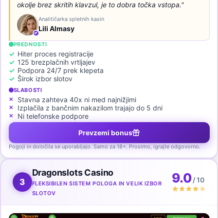
okolje brez skritih klavzul, je to dobra točka vstopa."
Analitičarka spletnih kasin
Lili Almasy
PREDNOSTI
Hiter proces registracije
125 brezplačnih vrtljajev
Podpora 24/7 prek klepeta
Širok izbor slotov
SLABOSTI
Stavna zahteva 40x ni med najnižjimi
Izplačila z bančnim nakazilom trajajo do 5 dni
Ni telefonske podpore
Prevzemi bonus
Pogoji in določila se uporabljajo. Samo za 18+. Prosimo, igrajte odgovorno.
Dragonslots Casino
9.0
/ 10
3
FLEKSIBILEN SISTEM POLOGA IN VELIK IZBOR
SLOTOV