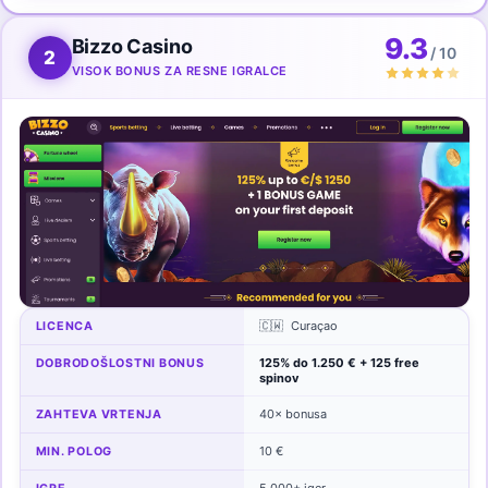
9.3
Bizzo Casino
/ 10
2
VISOK BONUS ZA RESNE IGRALCE
🇨🇼
Curaçao
LICENCA
125% do 1.250 € + 125 free
DOBRODOŠLOSTNI BONUS
spinov
40× bonusa
ZAHTEVA VRTENJA
10 €
MIN. POLOG
5.000+ iger