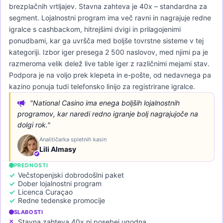
brezplačnih vrtljajev. Stavna zahteva je 40x – standardna za
segment. Lojalnostni program ima več ravni in nagrajuje redne
igralce s cashbackom, hitrejšimi dvigi in prilagojenimi
ponudbami, kar ga uvršča med boljše tovrstne sisteme v tej
kategoriji. Izbor iger presega 2 500 naslovov, med njimi pa je
razmeroma velik delež live table iger z različnimi mejami stav.
Podpora je na voljo prek klepeta in e-pošte, od nedavnega pa
kazino ponuja tudi telefonsko linijo za registrirane igralce.
"National Casino ima enega boljših lojalnostnih
programov, kar naredi redno igranje bolj nagrajujoče na
dolgi rok."
Analitičarka spletnih kasin
Lili Almasy
PREDNOSTI
Večstopenjski dobrodošlni paket
Dober lojalnostni program
Licenca Curaçao
Redne tedenske promocije
SLABOSTI
Stavna zahteva 40x ni posebej ugodna