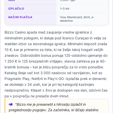
IGRE
1–3 dni
IZPLAČILO
Visa, Mastercard, Skrill, e-
NAČINI PLAČILA
denarnice
Bizzo Casino spada med zaupanja vredne igralnice z
minimalnim pologom, ki deluje pod licenco Curaçao in velja za
stabilen izbor za slovenskega igralca. Minimalni depozit znaša
10 €, kar je primerno za tiste, ki ne želijo takoj tvegati večjih
zneskov. Dobrodošlni bonus ponuja 125-odstotno ujemanje do
1 250 € in 125 brezplačnih vrtljajev, stavna zahteva pa je 40-
kratnik bonusa – kar je blizu povprečju za to vrsto ponudbe.
Katalog šteje več kot 3 000 naslovov od razvijalcev, kot so
Pragmatic Play, NetEnt in Play'n GO. Izplačila prek e-denarnic
se obdelajo v 24 urah, kar je pri tej kategoriji kazinojev
nadpovprečno. Klepet v živo je dostopen ves dan, odzivni čas
pa v povprečju ne preseže dveh minut.
"Bizzo me je presenetil s hitrostjo izplačil in
preglednostjo pogojev. Za začetnike, ki iščejo stabilno