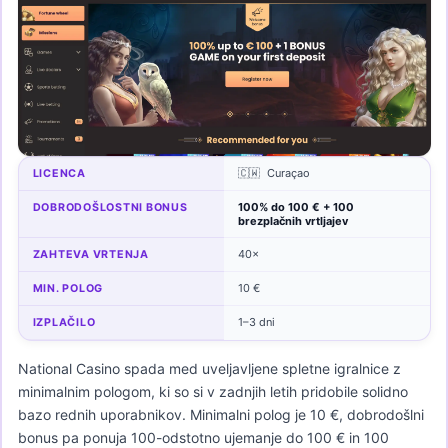
🇨🇼
Curaçao
LICENCA
100% do 100 € + 100
DOBRODOŠLOSTNI BONUS
brezplačnih vrtljajev
40×
ZAHTEVA VRTENJA
10 €
MIN. POLOG
1–3 dni
IZPLAČILO
National Casino spada med uveljavljene spletne igralnice z
minimalnim pologom, ki so si v zadnjih letih pridobile solidno
bazo rednih uporabnikov. Minimalni polog je 10 €, dobrodošlni
bonus pa ponuja 100-odstotno ujemanje do 100 € in 100