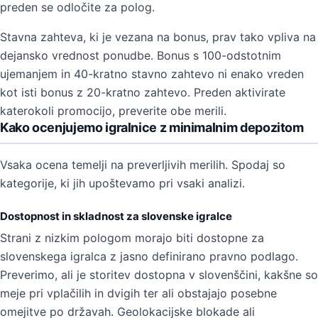
preden se odločite za polog.
Stavna zahteva, ki je vezana na bonus, prav tako vpliva na
dejansko vrednost ponudbe. Bonus s 100-odstotnim
ujemanjem in 40-kratno stavno zahtevo ni enako vreden
kot isti bonus z 20-kratno zahtevo. Preden aktivirate
katerokoli promocijo, preverite obe merili.
Kako ocenjujemo igralnice z minimalnim depozitom
Vsaka ocena temelji na preverljivih merilih. Spodaj so
kategorije, ki jih upoštevamo pri vsaki analizi.
Dostopnost in skladnost za slovenske igralce
Strani z nizkim pologom morajo biti dostopne za
slovenskega igralca z jasno definirano pravno podlago.
Preverimo, ali je storitev dostopna v slovenščini, kakšne so
meje pri vplačilih in dvigih ter ali obstajajo posebne
omejitve po državah. Geolokacijske blokade ali