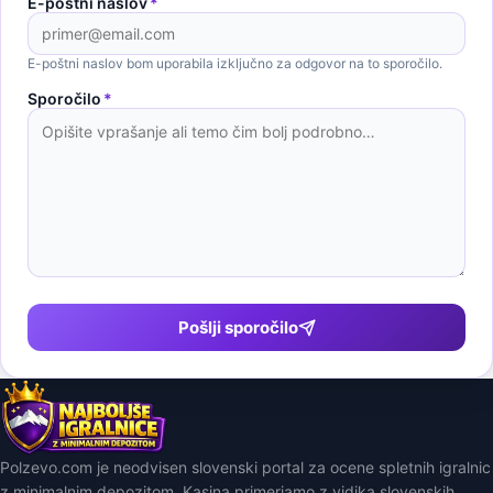
E-poštni naslov
*
E-poštni naslov bom uporabila izključno za odgovor na to sporočilo.
Sporočilo
*
Pošlji sporočilo
Polzevo.com je neodvisen slovenski portal za ocene spletnih igralnic
z minimalnim depozitom. Kasina primerjamo z vidika slovenskih