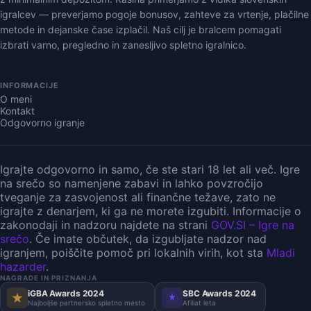
igralcev — preverjamo pogoje bonusov, zahteve za vrtenje, plačilne
metode in dejanske čase izplačil. Naš cilj je bralcem pomagati
izbrati varno, pregledno in zanesljivo spletno igralnico.
INFORMACIJE
O meni
Kontakt
Odgovorno igranje
Igrajte odgovorno in samo, če ste stari 18 let ali več. Igre
na srečo so namenjene zabavi in lahko povzročijo
tveganje za zasvojenost ali finančne težave, zato ne
igrajte z denarjem, ki ga ne morete izgubiti. Informacije o
zakonodaji in nadzoru najdete na strani
GOV.SI – Igre na
srečo
. Če imate občutek, da izgubljate nadzor nad
igranjem, poiščite pomoč pri lokalnih virih, kot sta
Mladi
hazarder
.
NAGRADE IN PRIZNANJA
iGBA Awards 2024
SBC Awards 2024
Najboljše partnersko spletno mesto
Afiliat leta