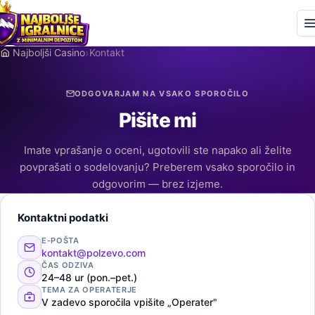
›
Najboljši Casino
Kontakt
ODGOVARJAM NA VSAKO SPOROČILO
Pišite mi
Imate vprašanje o oceni, ugotovili ste napako ali želite
povprašati o sodelovanju? Preberem vsako sporočilo in
odgovorim — brez izjeme.
Kontaktni podatki
E-POŠTA
kontakt@polzevo.com
ČAS ODZIVA
24–48 ur (pon.–pet.)
TEMA ZA OPERATERJE
V zadevo sporočila vpišite „Operater"